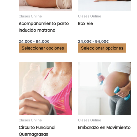
opciones
opci
se
se
pueden
pued
Clases Online
Clases Online
elegir
elegir
Acompañamiento parto
Box Vie
en
en
inducido matrona
la
la
página
págin
24,00
€
-
94,00
€
24,00
€
-
94,00
€
Seleccionar opciones
Seleccionar opciones
de
de
producto
prod
Rango
Rango
Este
Este
de
de
producto
prod
precios:
precios:
tiene
tiene
desde
desde
24,00€
24,00€
múltiples
múlti
hasta
hasta
variantes.
varia
94,00€
94,00€
Las
Las
opciones
opci
se
se
pueden
pued
Clases Online
Clases Online
elegir
elegir
Circuito Funcional
Embarazo en Movimiento
en
en
Quemagrasas