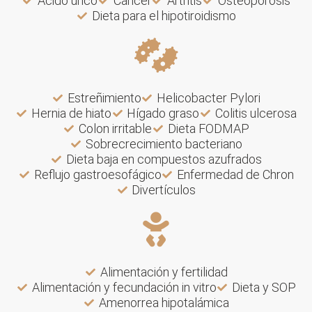
Ácido úrico
Cáncer
Artritis
Osteoporosis
Dieta para el hipotiroidismo
Estreñimiento
Helicobacter Pylori
Hernia de hiato
Hígado graso
Colitis ulcerosa
Colon irritable
Dieta FODMAP
Sobrecrecimiento bacteriano
Dieta baja en compuestos azufrados
Reflujo gastroesofágico
Enfermedad de Chron
Divertículos
Alimentación y fertilidad
Alimentación y fecundación in vitro
Dieta y SOP
Amenorrea hipotalámica