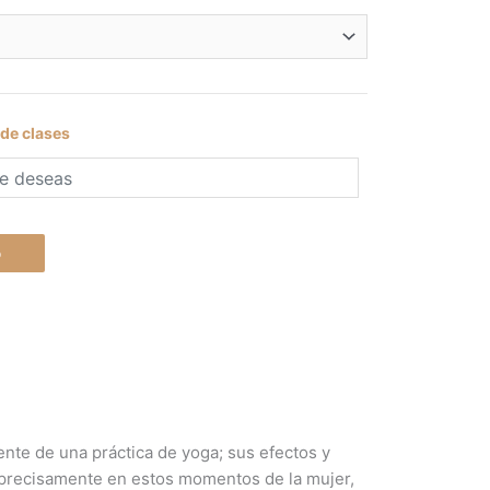
00€
ta
00€
 de clases
o
mente de una práctica de yoga; sus efectos y
, precisamente en estos momentos de la mujer,