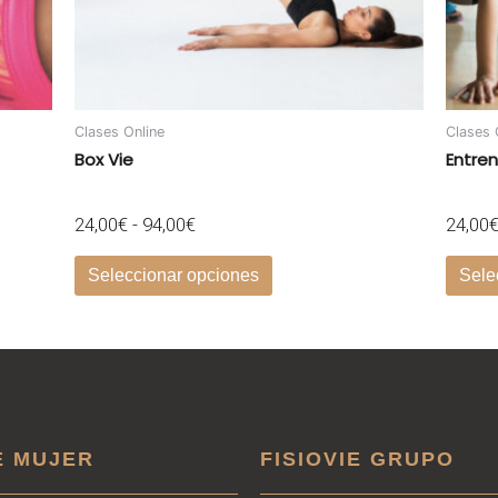
elegir
en
la
página
de
Clases Online
Clases 
producto
Box Vie
Entre
24,00
€
-
94,00
€
24,00
Seleccionar opciones
Sele
E MUJER
FISIOVIE GRUPO