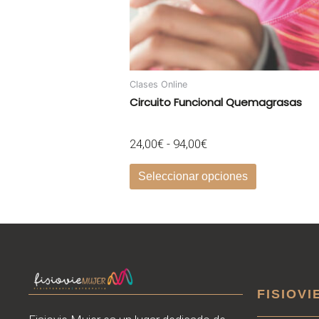
elegir
en
la
página
de
Clases Online
producto
Circuito Funcional Quemagrasas
24,00
€
-
94,00
€
Seleccionar opciones
FISIOVI