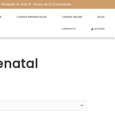
 Hernando de Soto 9 - Arroyo de la Encomienda
S
CURSOS PRESENCIALES
CURSOS ONLINE
BLOG
CONTACTO
ACCESO
enatal
ngo
cios:
sde