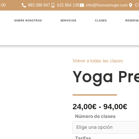
4:00
983 099 847
615 864 138
info@fisioviemujer.com
C/
SOBRE NOSOTROS
SERVICIOS
CLASES
RESERVA
Volver a todas las clases
Yoga Pr
24,00
€
-
94,00
€
Ra
Número de clases
de
Yoga
pre
Prenatal
de
cantidad
Tarifas